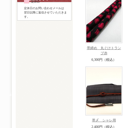
定休日
定休日のお問い合わせメールは
翌日以降に返信させていただきま
す。
帯締め 丸ぐけトラン
プ赤
6,300円（税込）
帯〆 シャレ用
2,400円（税込）