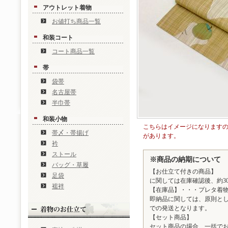
アウトレット着物
お値打ち商品一覧
和装コート
コート商品一覧
帯
袋帯
名古屋帯
半巾帯
和装小物
こちらはイメージになります
帯〆・帯揚げ
があります。
衿
ストール
※商品の納期について
バッグ・草履
【お仕立て付きの商品】
足袋
に関しては在庫確認後、約3
襦袢
【在庫品】・・・プレタ着
即納品に関しては、原則とし
での発送となります。
【セット商品】
セット商品の場合、一括で