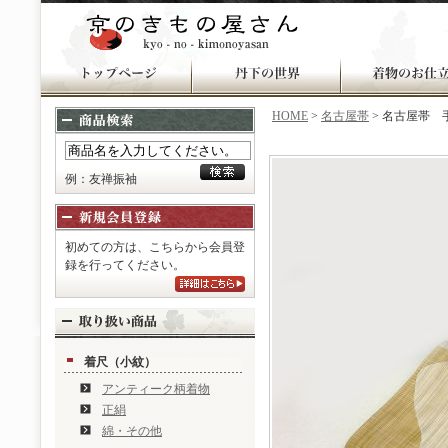
HOME
>
名古屋帯
> 名古屋帯 
例：友禅振袖
初めての方は、こちらから会員登
録を行ってください。
着尺（小紋）
アンティーク柄着物
正絹
綿・その他