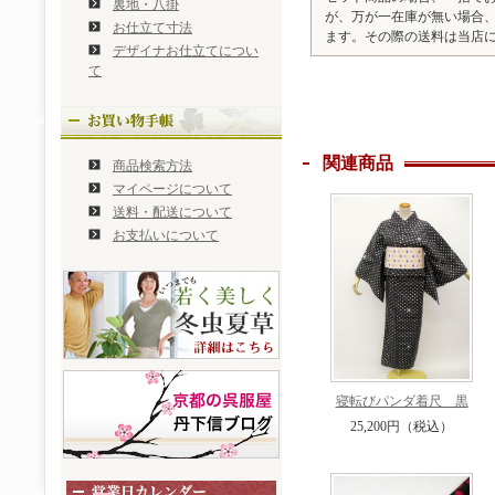
裏地・八掛
が、万が一在庫が無い場合
お仕立て寸法
ます。その際の送料は当店
デザイナお仕立てについ
て
関連商品
商品検索方法
マイページについて
送料・配送について
お支払いについて
寝転びパンダ着尺 黒
25,200円（税込）