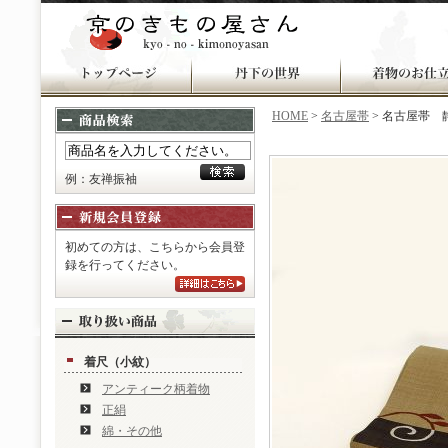
HOME
>
名古屋帯
> 名古屋帯 
例：友禅振袖
初めての方は、こちらから会員登
録を行ってください。
着尺（小紋）
アンティーク柄着物
正絹
綿・その他