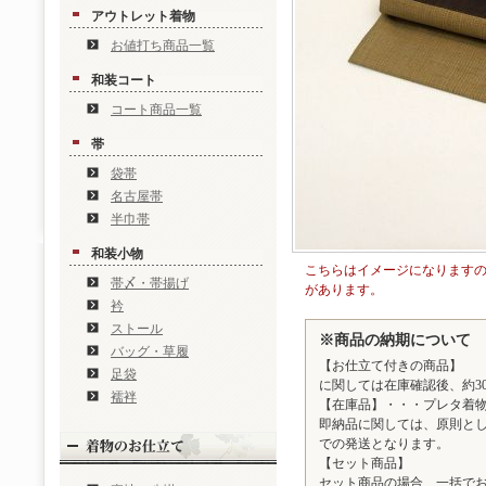
アウトレット着物
お値打ち商品一覧
和装コート
コート商品一覧
帯
袋帯
名古屋帯
半巾帯
和装小物
こちらはイメージになります
帯〆・帯揚げ
があります。
衿
ストール
※商品の納期について
バッグ・草履
【お仕立て付きの商品】
足袋
に関しては在庫確認後、約3
襦袢
【在庫品】・・・プレタ着
即納品に関しては、原則とし
での発送となります。
【セット商品】
セット商品の場合、一括で