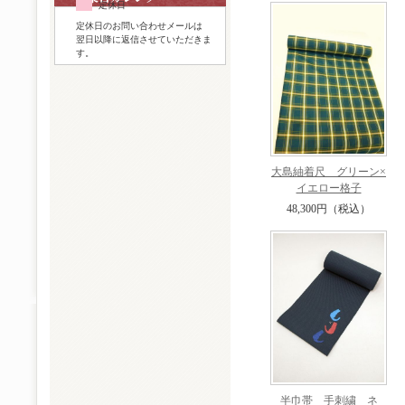
定休日
定休日のお問い合わせメールは
翌日以降に返信させていただきま
す。
大島紬着尺 グリーン×
イエロー格子
48,300円（税込）
半巾帯 手刺繍 ネ