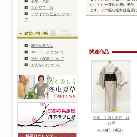
裏地・八掛
が、万が一在庫が無い場合
お仕立て寸法
ます。その際の送料は当店
デザイナお仕立てについ
て
商品検索方法
関連商品
マイページについて
送料・配送について
お支払いについて
正絹 手織り着尺 は
ねず
48,300円（税込）