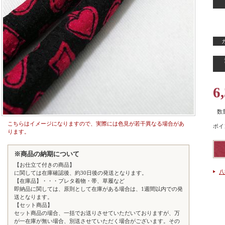
6
数
こちらはイメージになりますので、実際には色見が若干異なる場合があ
ポイ
ります。
※商品の納期について
【お仕立て付きの商品】
八
に関しては在庫確認後、約30日後の発送となります。
【在庫品】・・・プレタ着物・帯、草履など
即納品に関しては、原則として在庫がある場合は、1週間以内での発
送となります。
【セット商品】
セット商品の場合、一括でお送りさせていただいておりますが、万
が一在庫が無い場合、別送させていただく場合がございます。その