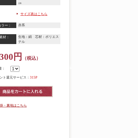
㎝
サイズ表はこちら
赤系
カラー：
生地：絹 芯材：ポリエス
素材：
テル
,300円
（税込）
量：
ント還元サービス：
315P
掛・裏地はこちら