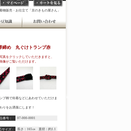
着物販売・お仕立て「京のきもの屋さん」
帯締め 丸ぐけトランプ赤
写真をクリックしていただきますと、
画像がご覧いただけます。
ンプ柄で街着などにあわせていただけま
わりをお洒落にします！
07-000-0001
品番号：
長さ：165㎝ 直径：約1.1
応サイズ :