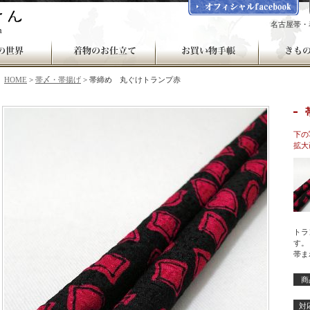
名古屋帯・
HOME
>
帯〆・帯揚げ
> 帯締め 丸ぐけトランプ赤
下の
拡大
トラ
す。
帯ま
商
対