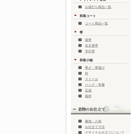
お値打ち商品一覧
和装コート
コート商品一覧
帯
袋帯
名古屋帯
半巾帯
和装小物
帯〆・帯揚げ
衿
ストール
バッグ・草履
足袋
襦袢
裏地・八掛
お仕立て寸法
デザイナお仕立てについて