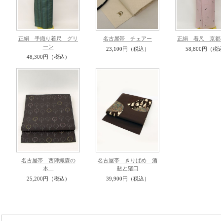
正絹 手織り着尺 グリ
名古屋帯 チェアー
正絹 着尺 京都
ーン
23,100円（税込）
58,800円（税
48,300円（税込）
名古屋帯 西陣織森の
名古屋帯 きりばめ 酒
木
瓶と猪口
25,200円（税込）
39,900円（税込）